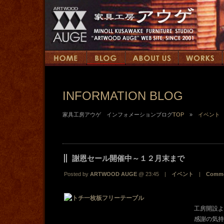
INFORMATION BLOG
家具工房アウゲ インフォメーションブログ
TOP
»
イベント
謝恩セール開催中～１２月末まで
Posted by
ARTWOOD AUGE
@ 23:45 |
イベント
|
Comme
工房開設よ
感謝の気持